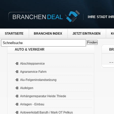
IHRE STADT IH
STARTSEITE
BRANCHEN INDEX
JETZT EINTRAGEN
K
AUTO & VERKEHR
BR
Abschleppservice
Agrarservice Fahrn
Alu-Felgeninstandsetzung
Alufelgen
Anhängerreparatur Heide Thiede
Anlagen - Einbau
Aotowerkstatt Baruth / Mark OT Petkus