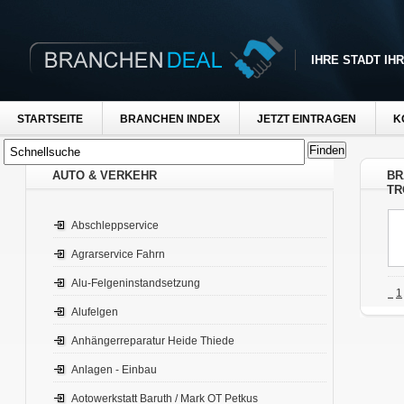
IHRE STADT IH
STARTSEITE
BRANCHEN INDEX
JETZT EINTRAGEN
K
AUTO & VERKEHR
BR
TR
Abschleppservice
Agrarservice Fahrn
Alu-Felgeninstandsetzung
1
Alufelgen
Anhängerreparatur Heide Thiede
Anlagen - Einbau
Aotowerkstatt Baruth / Mark OT Petkus