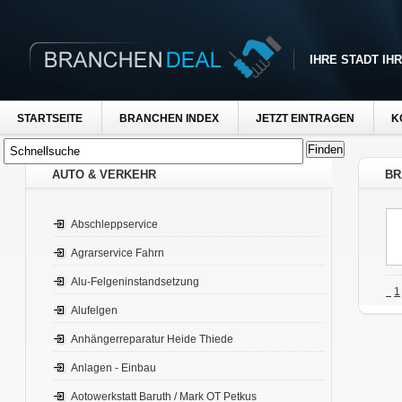
IHRE STADT IH
STARTSEITE
BRANCHEN INDEX
JETZT EINTRAGEN
K
AUTO & VERKEHR
BR
Abschleppservice
Agrarservice Fahrn
Alu-Felgeninstandsetzung
1
Alufelgen
Anhängerreparatur Heide Thiede
Anlagen - Einbau
Aotowerkstatt Baruth / Mark OT Petkus