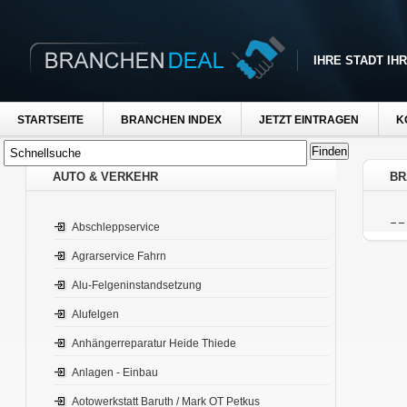
IHRE STADT IH
STARTSEITE
BRANCHEN INDEX
JETZT EINTRAGEN
K
AUTO & VERKEHR
BR
Abschleppservice
Agrarservice Fahrn
Alu-Felgeninstandsetzung
Alufelgen
Anhängerreparatur Heide Thiede
Anlagen - Einbau
Aotowerkstatt Baruth / Mark OT Petkus