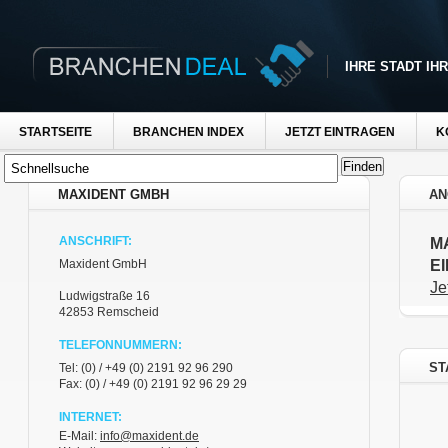
IHRE STADT IH
STARTSEITE
BRANCHEN INDEX
JETZT EINTRAGEN
K
MAXIDENT GMBH
AN
ANSCHRIFT:
M
E
Maxident GmbH
Je
Ludwigstraße 16
42853 Remscheid
TELEFONNUMMERN:
ST
Tel: (0) / +49 (0) 2191 92 96 290
Fax: (0) / +49 (0) 2191 92 96 29 29
INTERNET:
E-Mail:
info@maxident.de