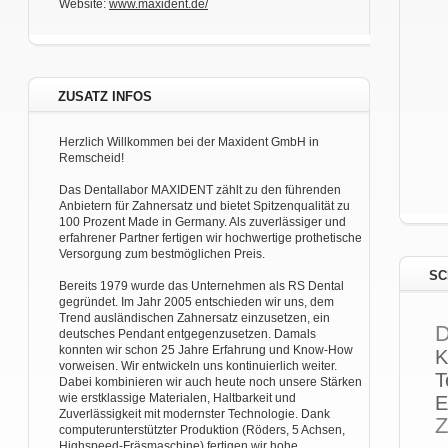
Website:
www.maxident.de/
ZUSATZ INFOS
Herzlich Willkommen bei der Maxident GmbH in
Remscheid!
Das Dentallabor MAXIDENT zählt zu den führenden
Anbietern für Zahnersatz und bietet Spitzenqualität zu
100 Prozent Made in Germany. Als zuverlässiger und
erfahrener Partner fertigen wir hochwertige prothetische
Versorgung zum bestmöglichen Preis.
SC
Bereits 1979 wurde das Unternehmen als RS Dental
gegründet. Im Jahr 2005 entschieden wir uns, dem
Trend ausländischen Zahnersatz einzusetzen, ein
D
deutsches Pendant entgegenzusetzen. Damals
konnten wir schon 25 Jahre Erfahrung und Know-How
K
vorweisen. Wir entwickeln uns kontinuierlich weiter.
T
Dabei kombinieren wir auch heute noch unsere Stärken
wie erstklassige Materialen, Haltbarkeit und
E
Zuverlässigkeit mit modernster Technologie. Dank
Z
computerunterstützter Produktion (Röders, 5 Achsen,
Highspeed-Fräsmaschine) fertigen wir hohe