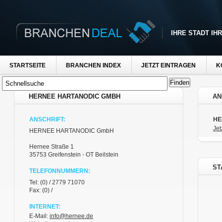
IHRE STADT IH
STARTSEITE
BRANCHEN INDEX
JETZT EINTRAGEN
K
HERNEE HARTANODIC GMBH
AN
ANSCHRIFT:
HE
Jet
HERNEE HARTANODIC GmbH
Hernee Straße 1
35753 Greifenstein - OT Beilstein
ST
TELEFONNUMMERN:
Tel: (0) / 2779 71070
Fax: (0) /
INTERNET:
E-Mail:
info@hernee.de