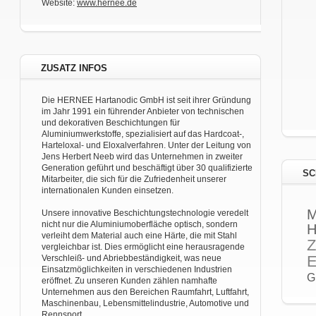
Website:
www.hernee.de
ZUSATZ INFOS
Die HERNEE Hartanodic GmbH ist seit ihrer Gründung
im Jahr 1991 ein führender Anbieter von technischen
und dekorativen Beschichtungen für
Aluminiumwerkstoffe, spezialisiert auf das Hardcoat-,
Harteloxal- und Eloxalverfahren. Unter der Leitung von
Jens Herbert Neeb wird das Unternehmen in zweiter
Generation geführt und beschäftigt über 30 qualifizierte
SC
Mitarbeiter, die sich für die Zufriedenheit unserer
internationalen Kunden einsetzen.
M
Unsere innovative Beschichtungstechnologie veredelt
nicht nur die Aluminiumoberfläche optisch, sondern
H
verleiht dem Material auch eine Härte, die mit Stahl
Z
vergleichbar ist. Dies ermöglicht eine herausragende
E
Verschleiß- und Abriebbeständigkeit, was neue
Einsatzmöglichkeiten in verschiedenen Industrien
G
eröffnet. Zu unseren Kunden zählen namhafte
Unternehmen aus den Bereichen Raumfahrt, Luftfahrt,
Maschinenbau, Lebensmittelindustrie, Automotive und
Rennsport.